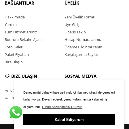
BAĞLANTILAR
ÜYELİK
Hakkımızda
Yeni Üyelik Formu
Yardım
Üye Girişi
Tüm Hizmetlerimiz
Sipariş Takip
Bodrum Rekalm Ajansı
Hesap Numaralarımız
Foto Galeri
Ödeme Bildirimi Yapın
Paket Fiyatları
Karşılaştırma Sayfası
Bize Ulaşın
BİZE ULAŞIN
SOSYAL MEDYA
0 531 398 33 85
Instagram
Deneyiminizi daha iyi hale getirmek için bu web sitesinde çerezleri
milasmobilya1@gmail.com
Youtube
kullanıyoruz. Devam ederek çerez kullanımımızı kabul etmiş
oluyorsunuz
Gizlilik Sözleşmesini Okuyun
Kabul Ediyorum