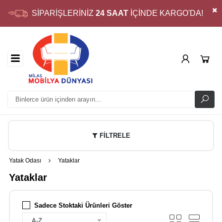
SİPARİŞLERİNİZ
24 SAAT
İÇİNDE KARGO'DA!
FİLTRELE
Yatak Odası
Yataklar
Yataklar
Sadece Stoktaki Ürünleri Göster
A-Z