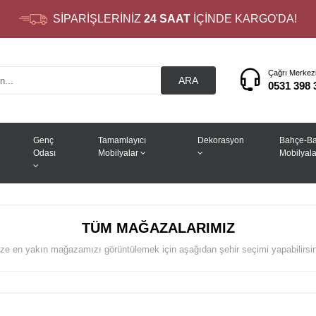
SİPARİŞLERİNİZ
24 SAAT
İÇİNDE KARGO'DA!
Çağrı Merkez
ARA
0531 398 
Genç
Tamamlayıcı
Dekorasyon
Bahçe-Ba
Odası
Mobilyalar
Mobilyala
TÜM MAĞAZALARIMIZ
ze en yakın mağazamızı görüntülemek için aşağıdan şehir seçimi yapabilirsi