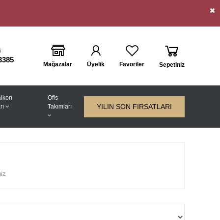
i
3385
Mağazalar
Üyelik
Favoriler
Sepetiniz
lkon
Ofis
YILIN SON FIRSATLARI
rı
Takımları
niz