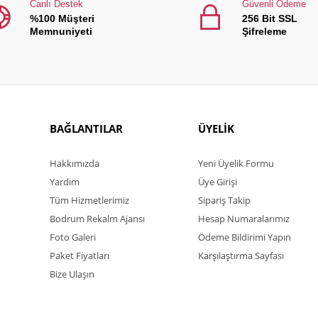
Canlı Destek
Güvenli Ödeme
%100 Müşteri
256 Bit SSL
Memnuniyeti
Şifreleme
BAĞLANTILAR
ÜYELİK
Hakkımızda
Yeni Üyelik Formu
Yardım
Üye Girişi
Tüm Hizmetlerimiz
Sipariş Takip
Bodrum Rekalm Ajansı
Hesap Numaralarımız
Foto Galeri
Ödeme Bildirimi Yapın
Paket Fiyatları
Karşılaştırma Sayfası
Bize Ulaşın