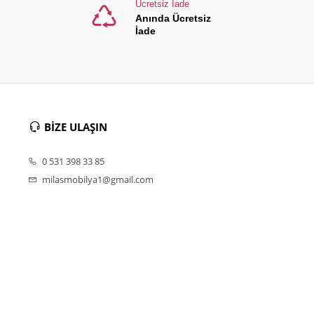
Ücretsiz İade
Anında Ücretsiz
İade
BİZE ULAŞIN
0 531 398 33 85
milasmobilya1@gmail.com