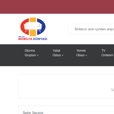
Oturma
Yatak
Yemek
TV
Grupları
Odası
Odası
Üniteleri
Si