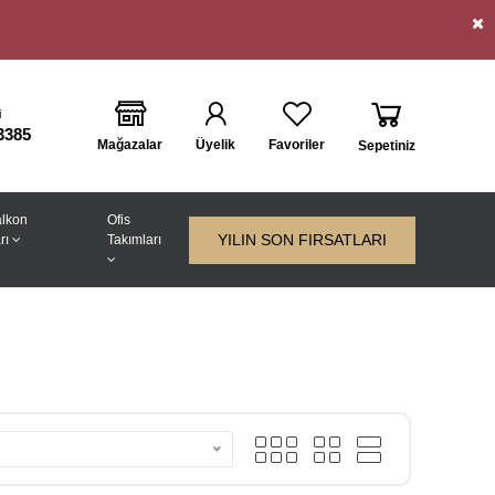
i
3385
Mağazalar
Üyelik
Favoriler
Sepetiniz
lkon
Ofis
YILIN SON FIRSATLARI
rı
Takımları