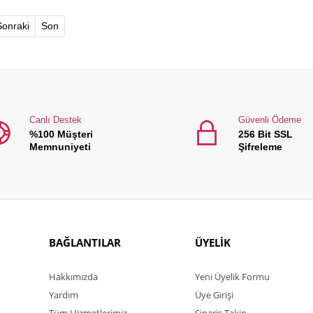
)
Sonraki
Son
Canlı Destek
Güvenli Ödeme
%100 Müşteri
256 Bit SSL
Memnuniyeti
Şifreleme
BAĞLANTILAR
ÜYELİK
Hakkımızda
Yeni Üyelik Formu
Yardım
Üye Girişi
Tüm Hizmetlerimiz
Sipariş Takip