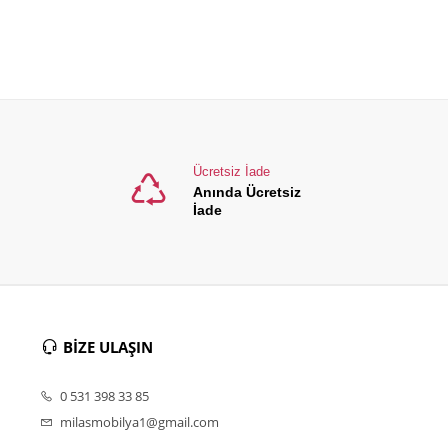
Ücretsiz İade
Anında Ücretsiz
İade
BİZE ULAŞIN
0 531 398 33 85
milasmobilya1@gmail.com