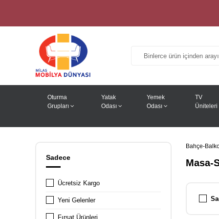
Oturma
Yatak
Yemek
TV
Grupları
Odası
Odası
Üniteleri
Bahçe-Balko
Sadece
Masa-S
Ücretsiz Kargo
Sa
Yeni Gelenler
Fırsat Ürünleri