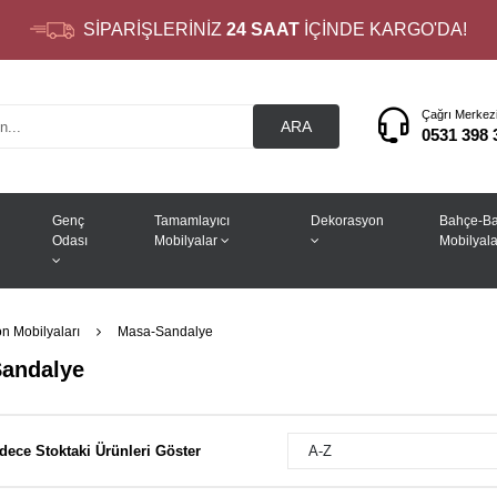
SİPARİŞLERİNİZ
24 SAAT
İÇİNDE KARGO'DA!
Çağrı Merkez
ARA
0531 398 
Genç
Tamamlayıcı
Dekorasyon
Bahçe-Ba
Odası
Mobilyalar
Mobilyala
n Mobilyaları
Masa-Sandalye
andalye
dece Stoktaki Ürünleri Göster
A-Z