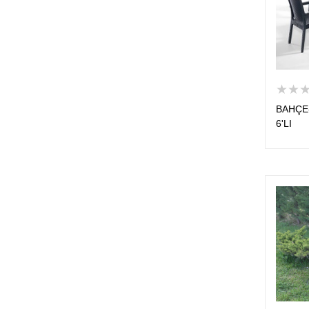
★★
BAHÇE
6'LI