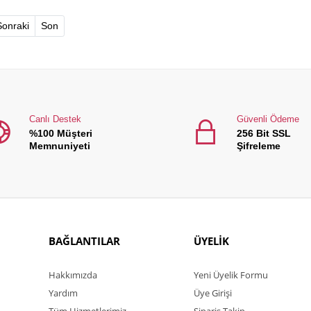
)
Sonraki
Son
Canlı Destek
Güvenli Ödeme
%100 Müşteri
256 Bit SSL
Memnuniyeti
Şifreleme
BAĞLANTILAR
ÜYELİK
Hakkımızda
Yeni Üyelik Formu
Yardım
Üye Girişi
Tüm Hizmetlerimiz
Sipariş Takip