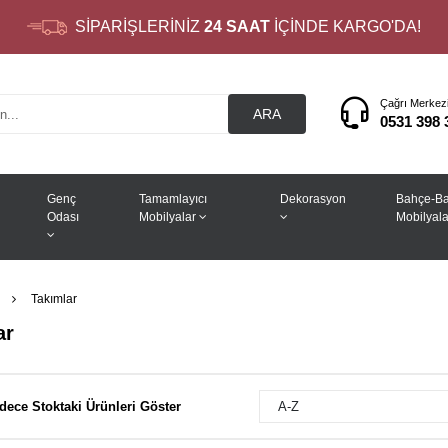
SİPARİŞLERİNİZ
24 SAAT
İÇİNDE KARGO'DA!
Çağrı Merkez
ARA
0531 398 
Genç
Tamamlayıcı
Dekorasyon
Bahçe-Ba
Odası
Mobilyalar
Mobilyala
Takımlar
ar
dece Stoktaki Ürünleri Göster
A-Z