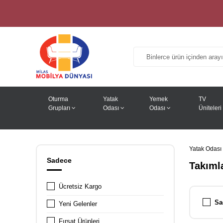
Oturma
Yatak
Yemek
TV
Grupları
Odası
Odası
Üniteleri
Yatak Odası
Sadece
Takıml
Ücretsiz Kargo
Sa
Yeni Gelenler
Fırsat Ürünleri