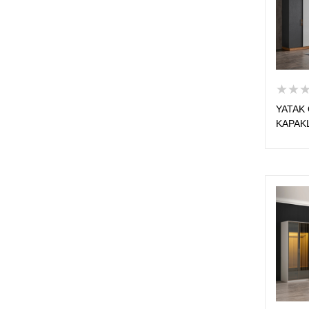
★★
YATAK 
KAPAK