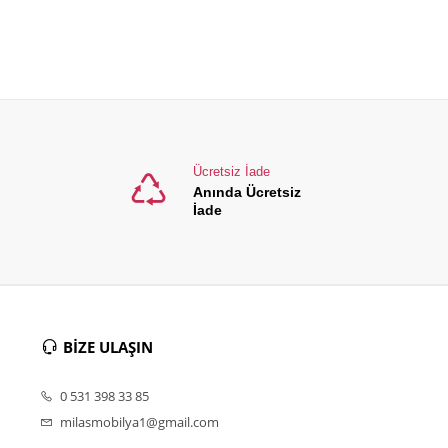
Ücretsiz İade
Anında Ücretsiz
İade
BİZE ULAŞIN
0 531 398 33 85
milasmobilya1@gmail.com