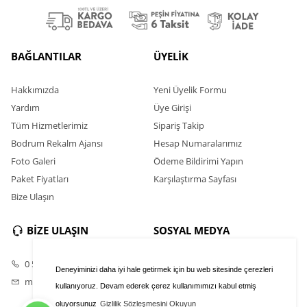
BAĞLANTILAR
ÜYELİK
Hakkımızda
Yeni Üyelik Formu
Yardım
Üye Girişi
Tüm Hizmetlerimiz
Sipariş Takip
Bodrum Rekalm Ajansı
Hesap Numaralarımız
Foto Galeri
Ödeme Bildirimi Yapın
Paket Fiyatları
Karşılaştırma Sayfası
Bize Ulaşın
BİZE ULAŞIN
SOSYAL MEDYA
0 531 398 33 85
Instagram
Deneyiminizi daha iyi hale getirmek için bu web sitesinde çerezleri
milasmobilya1@gmail.com
Youtube
kullanıyoruz. Devam ederek çerez kullanımımızı kabul etmiş
oluyorsunuz
Gizlilik Sözleşmesini Okuyun