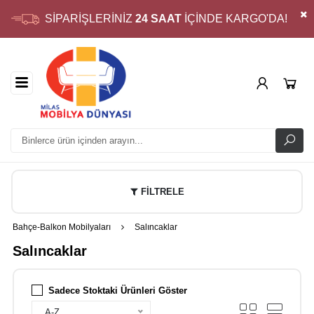
SİPARİŞLERİNİZ
24 SAAT
İÇİNDE KARGO'DA!
FİLTRELE
Bahçe-Balkon Mobilyaları
Salıncaklar
Salıncaklar
Sadece Stoktaki Ürünleri Göster
A-Z