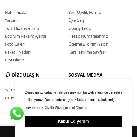
Hakkımızda
Yeni Üyelik Formu
Yardım
Üye Girişi
Tüm Hizmetlerimiz
Sipariş Takip
Bodrum Rekalm Ajansı
Hesap Numaralarımız
Foto Galeri
Ödeme Bildirimi Yapın
Paket Fiyatları
Karşılaştırma Sayfası
Bize Ulaşın
BİZE ULAŞIN
SOSYAL MEDYA
0 531 398 33 85
Instagram
Deneyiminizi daha iyi hale getirmek için bu web sitesinde çerezleri
milasmobilya1@gmail.com
Youtube
kullanıyoruz. Devam ederek çerez kullanımımızı kabul etmiş
oluyorsunuz
Gizlilik Sözleşmesini Okuyun
Kabul Ediyorum
ÜYE GİRİŞİ
FAVORİLER
SEPET