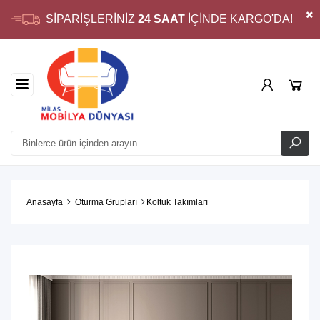
SİPARİŞLERİNİZ
24 SAAT
İÇİNDE KARGO'DA!
Anasayfa
Oturma Grupları
Koltuk Takımları